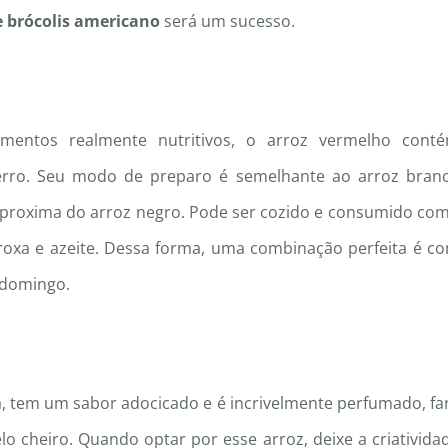
e brócolis americano
será um sucesso.
entos realmente nutritivos, o arroz vermelho cont
e ferro. Seu modo de preparo é semelhante ao arroz bran
 aproxima do arroz negro. Pode ser cozido e consumido co
roxa e azeite. Dessa forma, uma combinação perfeita é c
 domingo.
na, tem um sabor adocicado e é incrivelmente perfumado, fa
lo cheiro. Quando optar por esse arroz, deixe a criativida