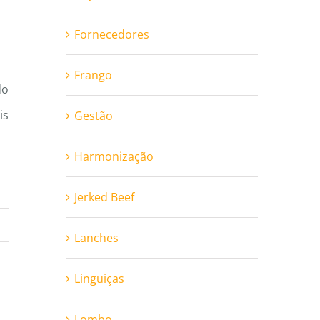
Fornecedores
Frango
do
is
Gestão
Harmonização
Jerked Beef
Lanches
Linguiças
Lombo