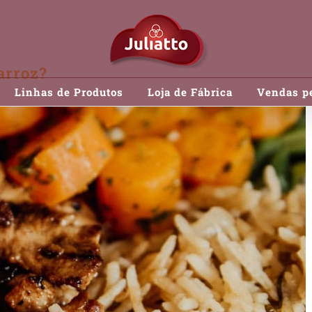
Você conhece todos os tipos de arroz?
arroz?
Linhas de Produtos
Loja de Fábrica
Vendas pe