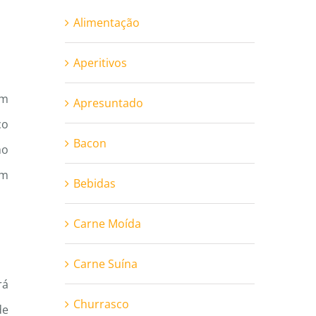
Alimentação
Aperitivos
ém
Apresuntado
co
Bacon
mo
om
Bebidas
Carne Moída
Carne Suína
rá
Churrasco
de