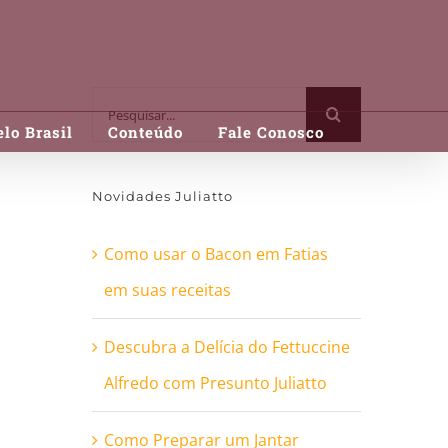
Buscar
lo Brasil
Conteúdo
Fale Conosco
resultados
para:
Novidades Juliatto
Como usar o Bacon em Fatias
em suas receitas
Descubra a Delícia do Fettuccine
Alfredo com Presunto Juliatto
Como Preparar um Jantar