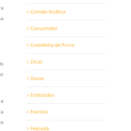
ra
Comida Asiática
sa
Consumidor
Costelinha de Porco
Dicas
is
oz
Doces
Embutidos
 e
ca
Eventos
no
Feijoada