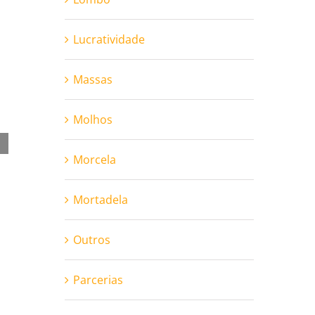
Lucratividade
Massas
Molhos
Sugestões Juliatto
Manh
Morcela
Mortadela
Outros
Parcerias