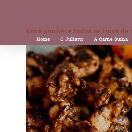
Skip
to
content
Você conhece todos os tipos de 
Home
O Juliatto
A Carne Suína