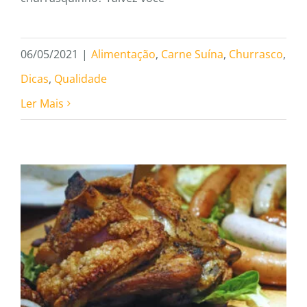
06/05/2021
|
Alimentação
,
Carne Suína
,
Churrasco
,
Dicas
,
Qualidade
Ler Mais
Eisbein: o tradicional prato
alemão (joelho de porco)