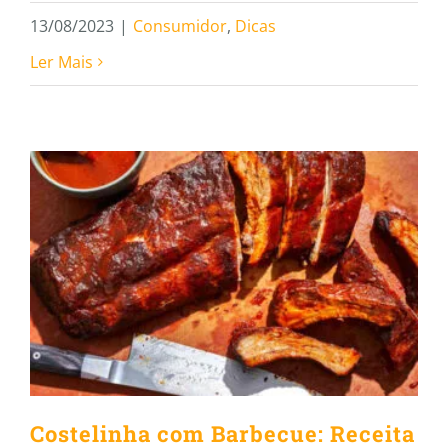
13/08/2023
|
Consumidor
,
Dicas
Ler Mais
Costelinha com Barbecue:
Receita Especial de Churrasco
para o Dia dos Pais
Costelinha com Barbecue: Receita