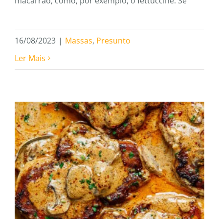
macarrão, como, por exemplo, o fettuccine. Se
16/08/2023
|
Massas
,
Presunto
Ler Mais
Como Preparar um Jantar
Especial com Produtos
Juliatto