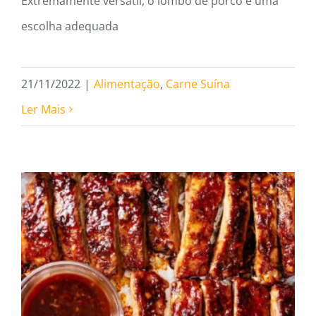
Extremamente versátil, o lombo de porco é uma
escolha adequada
21/11/2022
|
Alimentação
,
Carne Suína
Ler Mais
Dicas de almoço para receber
os amigos