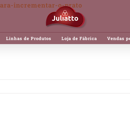
para-incrementar-o-prato
Linhas de Produtos
Loja de Fábrica
Vendas pe