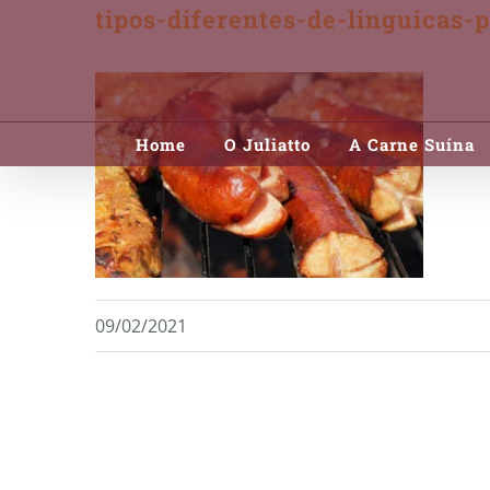
tipos-diferentes-de-linguicas-
Skip
to
content
Home
O Juliatto
A Carne Suína
09/02/2021