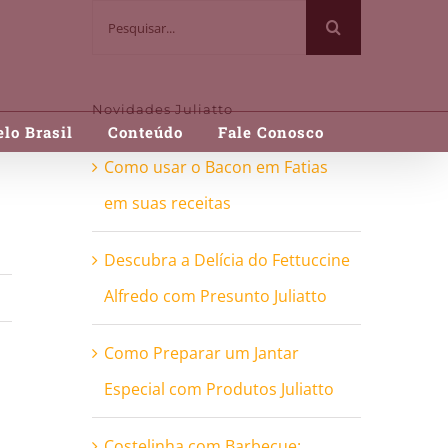
Buscar
resultados
para:
Novidades Juliatto
lo Brasil
Conteúdo
Fale Conosco
Como usar o Bacon em Fatias
em suas receitas
Descubra a Delícia do Fettuccine
Alfredo com Presunto Juliatto
Como Preparar um Jantar
Especial com Produtos Juliatto
Costelinha com Barbecue: