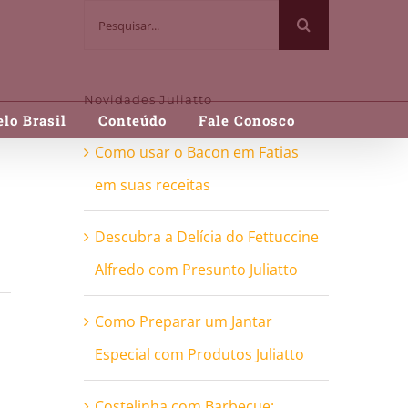
Buscar
resultados
para:
Novidades Juliatto
lo Brasil
Conteúdo
Fale Conosco
Como usar o Bacon em Fatias
em suas receitas
Descubra a Delícia do Fettuccine
Alfredo com Presunto Juliatto
Como Preparar um Jantar
Especial com Produtos Juliatto
Costelinha com Barbecue: