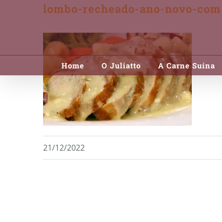
lombo-recheado-ano-novo-co
Skip
to
content
Home
O Juliatto
A Carne Suína
21/12/2022