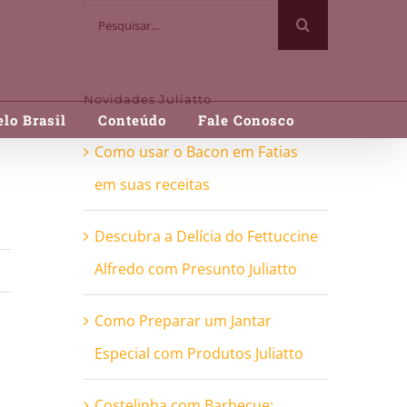
Buscar
resultados
para:
Novidades Juliatto
lo Brasil
Conteúdo
Fale Conosco
Como usar o Bacon em Fatias
em suas receitas
Descubra a Delícia do Fettuccine
Alfredo com Presunto Juliatto
Como Preparar um Jantar
Especial com Produtos Juliatto
Costelinha com Barbecue: