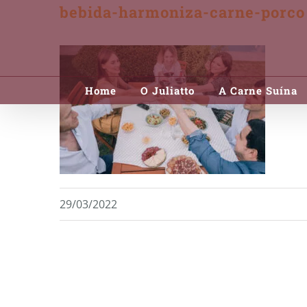
bebida-harmoniza-carne-porco
Skip
to
content
Home
O Juliatto
A Carne Suína
29/03/2022