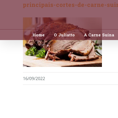
principais-cortes-de-carne-sui
Skip
to
content
Home
O Juliatto
A Carne Suína
16/09/2022