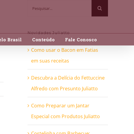
Buscar
resultados
para:
Novidades Juliatto
lo Brasil
Conteúdo
Fale Conosco
Como usar o Bacon em Fatias
em suas receitas
Descubra a Delícia do Fettuccine
Alfredo com Presunto Juliatto
Como Preparar um Jantar
Especial com Produtos Juliatto
Costelinha com Barbecue: