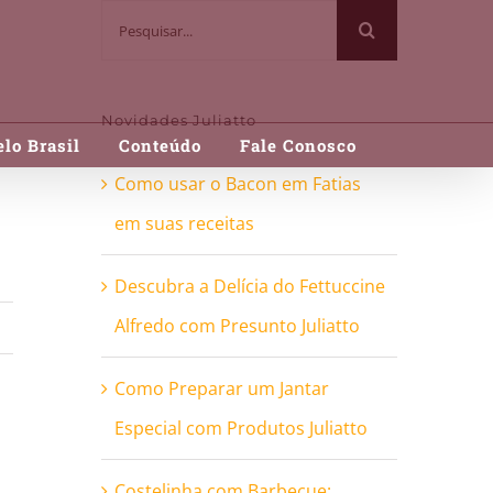
Buscar
resultados
para:
Novidades Juliatto
lo Brasil
Conteúdo
Fale Conosco
Como usar o Bacon em Fatias
em suas receitas
Descubra a Delícia do Fettuccine
Alfredo com Presunto Juliatto
Como Preparar um Jantar
Especial com Produtos Juliatto
Costelinha com Barbecue: