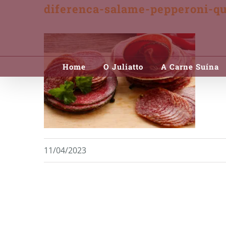
diferenca-salame-pepperoni-qu
Skip
to
content
Home
O Juliatto
A Carne Suína
11/04/2023