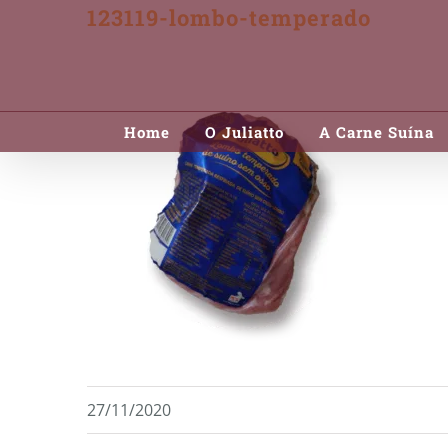
123119-lombo-temperado
Skip
to
content
Home
O Juliatto
A Carne Suína
27/11/2020