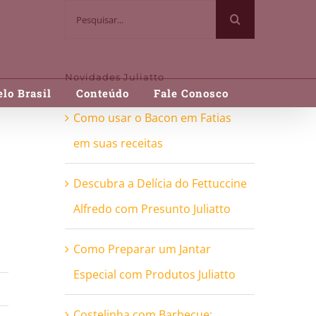
Buscar
resultados
para:
Novidades Juliatto
lo Brasil
Conteúdo
Fale Conosco
Como usar o Bacon em Fatias
em suas receitas
Descubra a Delícia do Fettuccine
Alfredo com Presunto Juliatto
Como Preparar um Jantar
Especial com Produtos Juliatto
Costelinha com Barbecue: