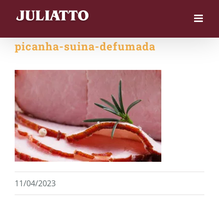
Skip
to
content
picanha-suina-defumada
11/04/2023