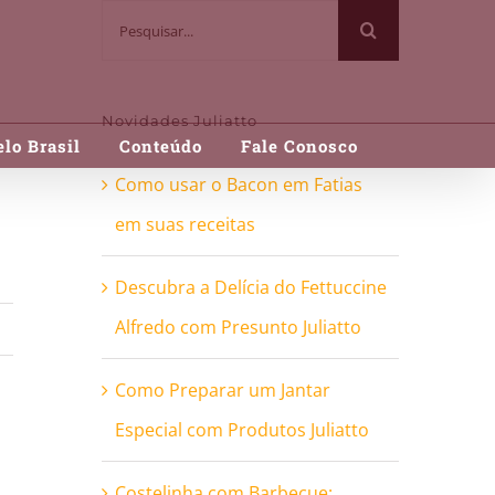
Buscar
resultados
para:
Novidades Juliatto
lo Brasil
Conteúdo
Fale Conosco
Como usar o Bacon em Fatias
em suas receitas
Descubra a Delícia do Fettuccine
Alfredo com Presunto Juliatto
Como Preparar um Jantar
Especial com Produtos Juliatto
Costelinha com Barbecue: