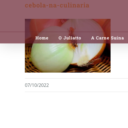
cebola-na-culinaria
Skip
to
content
Home
O Juliatto
A Carne Suína
07/10/2022