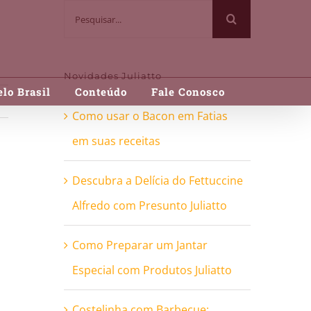
Buscar
resultados
para:
Novidades Juliatto
lo Brasil
Conteúdo
Fale Conosco
Como usar o Bacon em Fatias
em suas receitas
Descubra a Delícia do Fettuccine
Alfredo com Presunto Juliatto
Como Preparar um Jantar
Especial com Produtos Juliatto
Costelinha com Barbecue: