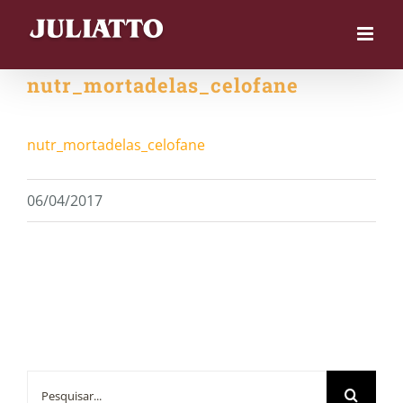
Skip
to
content
nutr_mortadelas_celofane
nutr_mortadelas_celofane
06/04/2017
Buscar