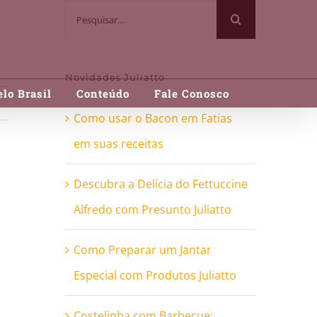
Buscar
resultados
para:
Novidades Juliatto
lo Brasil
Conteúdo
Fale Conosco
Como usar o Bacon em Fatias
em suas receitas
Descubra a Delícia do Fettuccine
Alfredo com Presunto Juliatto
Como Preparar um Jantar
Especial com Produtos Juliatto
Costelinha com Barbecue: