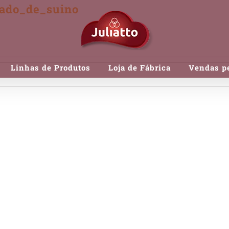
ado_de_suino
Linhas de Produtos
Loja de Fábrica
Vendas pe