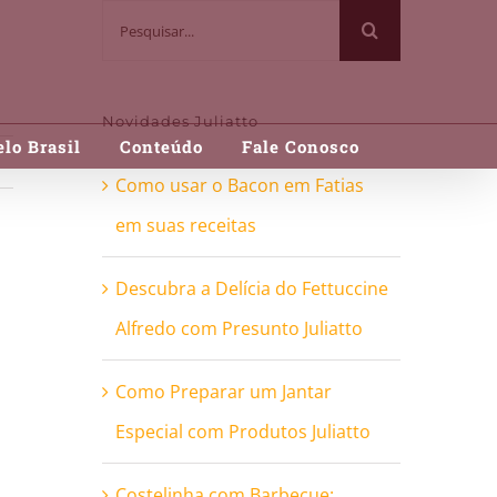
Buscar
resultados
para:
Novidades Juliatto
lo Brasil
Conteúdo
Fale Conosco
Como usar o Bacon em Fatias
em suas receitas
Descubra a Delícia do Fettuccine
Alfredo com Presunto Juliatto
Como Preparar um Jantar
Especial com Produtos Juliatto
Costelinha com Barbecue: