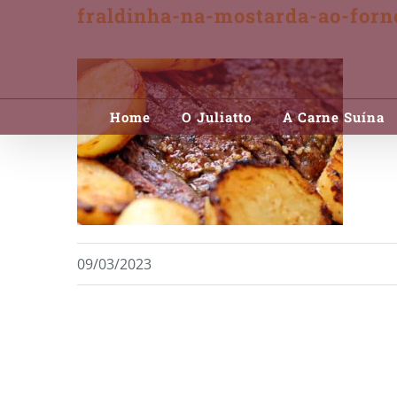
fraldinha-na-mostarda-ao-forn
Skip
to
content
Home
O Juliatto
A Carne Suína
09/03/2023