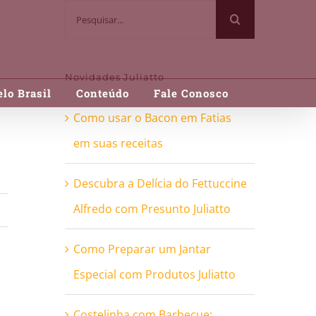
Buscar
resultados
para:
Novidades Juliatto
lo Brasil
Conteúdo
Fale Conosco
Como usar o Bacon em Fatias
em suas receitas
Descubra a Delícia do Fettuccine
Alfredo com Presunto Juliatto
Como Preparar um Jantar
Especial com Produtos Juliatto
Costelinha com Barbecue: