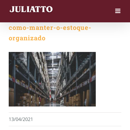
Skip
to
content
como-manter-o-estoque-
organizado
13/04/2021