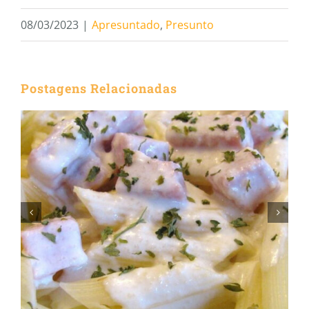
08/03/2023
|
Apresuntado
,
Presunto
Postagens Relacionadas
Descubra a Delícia do
Fettuccine Alfredo com
Presunto Juliatto