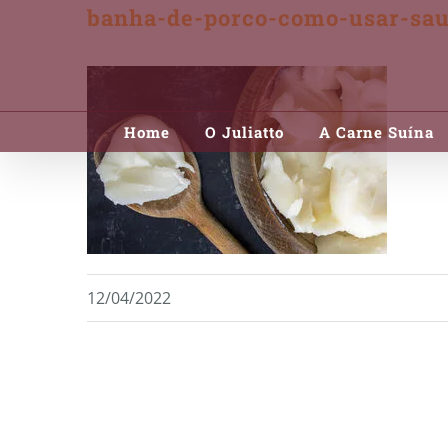
banha-de-porco-como-usar-sau
Skip
to
content
Home
O Juliatto
A Carne Suína
12/04/2022