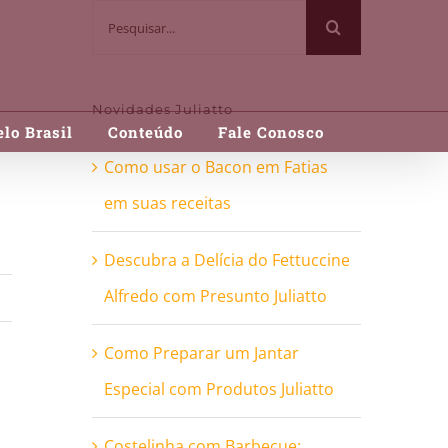
Buscar
resultados
para:
Novidades Juliatto
lo Brasil
Conteúdo
Fale Conosco
Como usar o Bacon em Fatias
em suas receitas
Descubra a Delícia do Fettuccine
Alfredo com Presunto Juliatto
Como Preparar um Jantar
Especial com Produtos Juliatto
Costelinha com Barbecue: