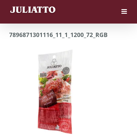
Skip
to
content
7896871301116_11_1_1200_72_RGB