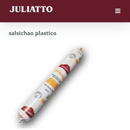
Skip
to
content
salsichao plastico