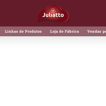
Linhas de Produtos
Loja de Fábrica
Vendas pe
Mortadela Nylon
Mortadela Nyl
CÓDIGO:
127171
EMBALAGEM:
+/- 500g, cx. 
CONSERVAÇÃO:
Local 
SAIBA MAIS