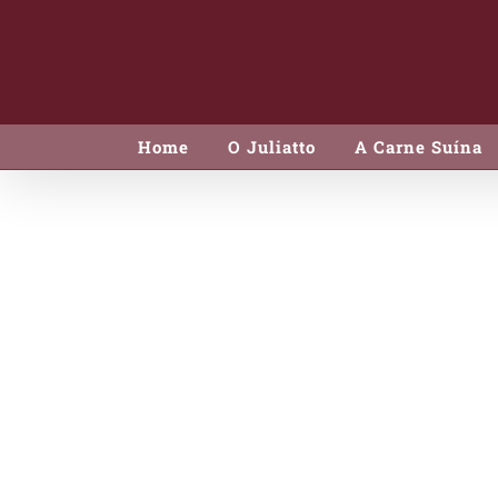
Skip
to
content
Home
O Juliatto
A Carne Suína