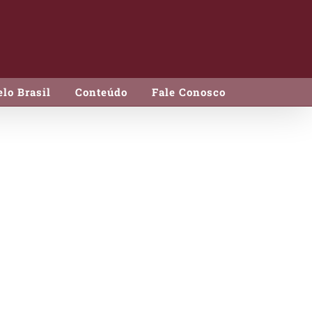
lo Brasil
Conteúdo
Fale Conosco
 500g
on 500g
c/ +/- 5kg
seco e