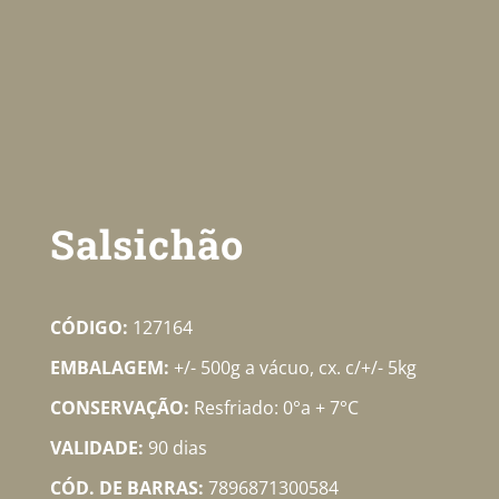
Salsichão
CÓDIGO:
127164
EMBALAGEM:
+/- 500g a vácuo, cx. c/+/- 5kg
CONSERVAÇÃO:
Resfriado: 0°a + 7°C
VALIDADE:
90 dias
CÓD. DE BARRAS:
7896871300584