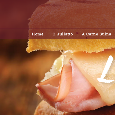
Skip
to
content
Home
O Juliatto
A Carne Suína