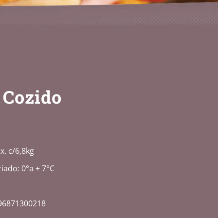
 Cozido
x. c/6,8kg
iado: 0°a + 7°C
96871300218