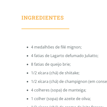
INGREDIENTES
4 medalhões de filé mignon;
4 fatias de Lagarto defumado Juliatto;
8 fatias de queijo brie;
1/2 xícara (chá) de shiitake;
1/2 xícara (chá) de champignon (em conse
4 colheres (sopa) de manteiga;
1 colher (sopa) de azeite de oliva;