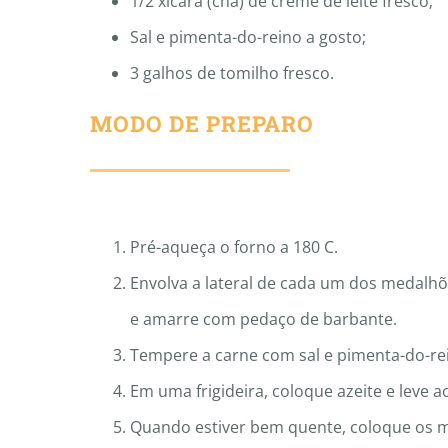
1/2 xícara (chá) de creme de leite fresco;
Sal e pimenta-do-reino a gosto;
3 galhos de tomilho fresco.
MODO DE PREPARO
Pré-aqueça o forno a 180 C.
Envolva a lateral de cada um dos medalhõ
e amarre com pedaço de barbante.
Tempere a carne com sal e pimenta-do-re
Em uma frigideira, coloque azeite e leve ao
Quando estiver bem quente, coloque os m