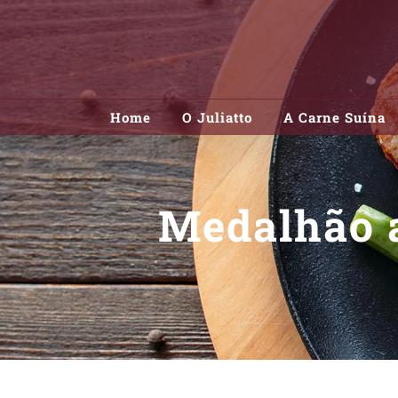
Skip
to
content
Home
O Juliatto
A Carne Suína
Medalhão a