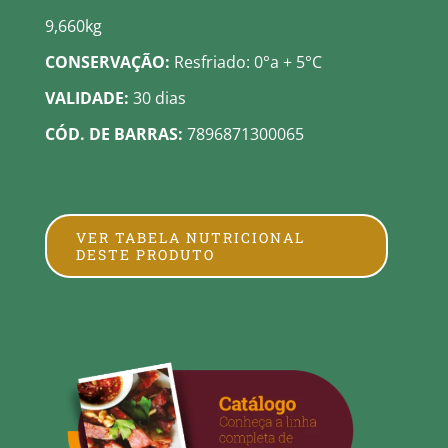
9,660kg
CONSERVAÇÃO:
Resfriado: 0°a + 5°C
VALIDADE:
30 dias
CÓD. DE BARRAS:
7896871300065
VER TABELA NUTRICIONAL
DESTE PRODUTO