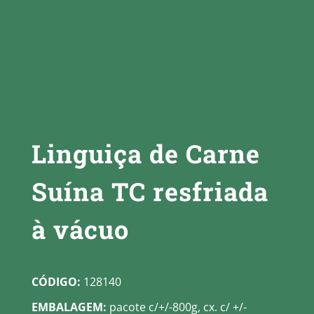
Linguiça de Carne
Suína TC resfriada
à vácuo
CÓDIGO:
128140
EMBALAGEM:
pacote c/+/-800g, cx. c/ +/-