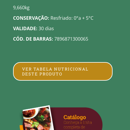
9,660kg
CONSERVAÇÃO:
Resfriado: 0°a + 5°C
VALIDADE:
30 dias
CÓD. DE BARRAS:
7896871300065
VER TABELA NUTRICIONAL
DESTE PRODUTO