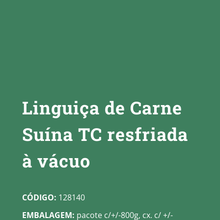
Linguiça de Carne
Suína TC resfriada
à vácuo
CÓDIGO:
128140
EMBALAGEM:
pacote c/+/-800g, cx. c/ +/-