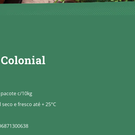
 Colonial
 pacote c/10kg
 seco e fresco até + 25°C
96871300638