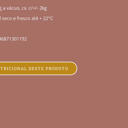
 a vácuo, cx. c/+/- 2kg
 seco e fresco até + 22°C
96871301192
UTRICIONAL DESTE PRODUTO