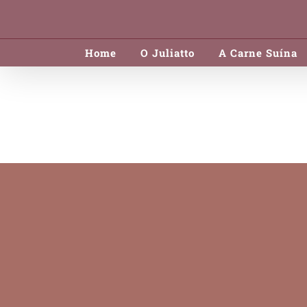
Skip
to
Home
O Juliatto
A Carne Suína
content