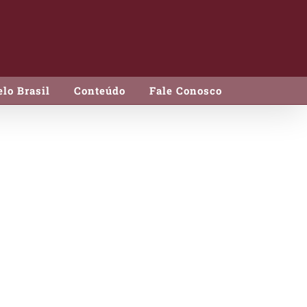
lo Brasil
Conteúdo
Fale Conosco
taliano em Fatias 100g
Italiano em Fatias
100g
ÓDIGO:
126016
pacote c/100g, caixa c/2kg
VAÇÃO:
Resfriado até