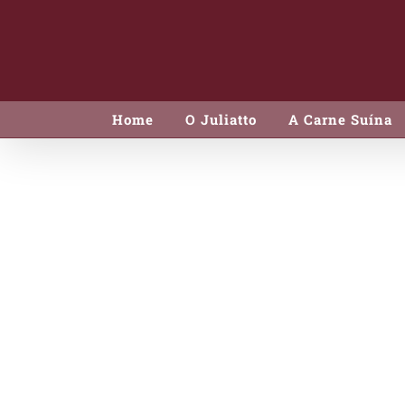
Skip
to
content
Home
O Juliatto
A Carne Suína