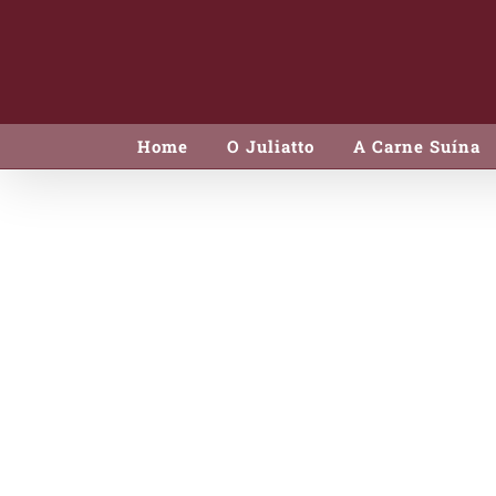
Skip
to
content
Home
O Juliatto
A Carne Suína