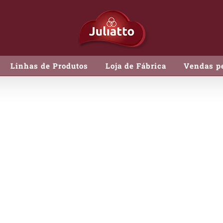
Linhas de Produtos
Loja de Fábrica
Vendas pe
Pepperoni Fatias
Pepperoni Fati
CÓDIGO:
126011
EMBALAGEM:
500g a vácuo, cx. c
CONSERVAÇÃO:
Congelado a – 1
SAIBA MAIS